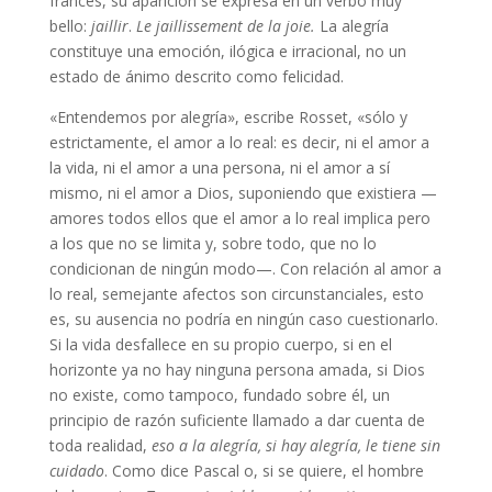
francés, su aparición se expresa en un verbo muy
bello:
jaillir
.
Le jaillissement de la joie.
La alegría
constituye una emoción, ilógica e irracional, no un
estado de ánimo descrito como felicidad.
«Entendemos por alegría», escribe Rosset, «sólo y
estrictamente, el amor a lo real: es decir, ni el amor a
la vida, ni el amor a una persona, ni el amor a sí
mismo, ni el amor a Dios, suponiendo que existiera —
amores todos ellos que el amor a lo real implica pero
a los que no se limita y, sobre todo, que no lo
condicionan de ningún modo—. Con relación al amor a
lo real, semejante afectos son circunstanciales, esto
es, su ausencia no podría en ningún caso cuestionarlo.
Si la vida desfallece en su propio cuerpo, si en el
horizonte ya no hay ninguna persona amada, si Dios
no existe, como tampoco, fundado sobre él, un
principio de razón suficiente llamado a dar cuenta de
toda realidad,
eso a la alegría, si hay alegría, le tiene sin
cuidado
. Como dice Pascal o, si se quiere, el hombre