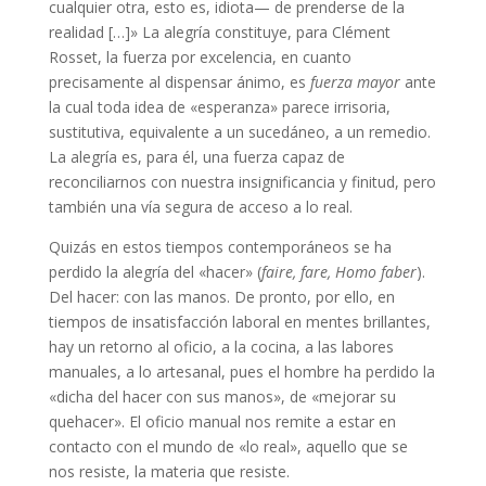
cualquier otra, esto es, idiota— de prenderse de la
realidad […]» La alegría constituye, para Clément
Rosset, la fuerza por excelencia, en cuanto
precisamente al dispensar ánimo, es
fuerza mayor
ante
la cual toda idea de «esperanza» parece irrisoria,
sustitutiva, equivalente a un sucedáneo, a un remedio.
La alegría es, para él, una fuerza capaz de
reconciliarnos con nuestra insignificancia y finitud, pero
también una vía segura de acceso a lo real.
Quizás en estos tiempos contemporáneos se ha
perdido la alegría del «hacer» (
faire, fare, Homo faber
).
Del hacer: con las manos. De pronto, por ello, en
tiempos de insatisfacción laboral en mentes brillantes,
hay un retorno al oficio, a la cocina, a las labores
manuales, a lo artesanal, pues el hombre ha perdido la
«dicha del hacer con sus manos», de «mejorar su
quehacer». El oficio manual nos remite a estar en
contacto con el mundo de «lo real», aquello que se
nos resiste, la materia que resiste.