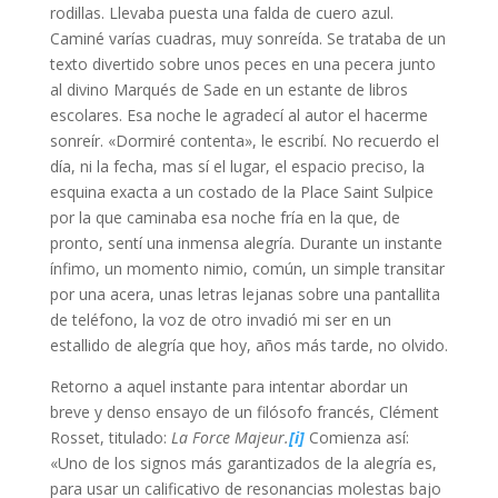
rodillas. Llevaba puesta una falda de cuero azul.
Caminé varías cuadras, muy sonreída. Se trataba de un
texto divertido sobre unos peces en una pecera junto
al divino Marqués de Sade en un estante de libros
escolares. Esa noche le agradecí al autor el hacerme
sonreír. «Dormiré contenta», le escribí. No recuerdo el
día, ni la fecha, mas sí el lugar, el espacio preciso, la
esquina exacta a un costado de la Place Saint Sulpice
por la que caminaba esa noche fría en la que, de
pronto, sentí una inmensa alegría. Durante un instante
ínfimo, un momento nimio, común, un simple transitar
por una acera, unas letras lejanas sobre una pantallita
de teléfono, la voz de otro invadió mi ser en un
estallido de alegría que hoy, años más tarde, no olvido.
Retorno a aquel instante para intentar abordar un
breve y denso ensayo de un filósofo francés, Clément
Rosset, titulado:
La Force Majeur.
[i]
Comienza así:
«Uno de los signos más garantizados de la alegría es,
para usar un calificativo de resonancias molestas bajo