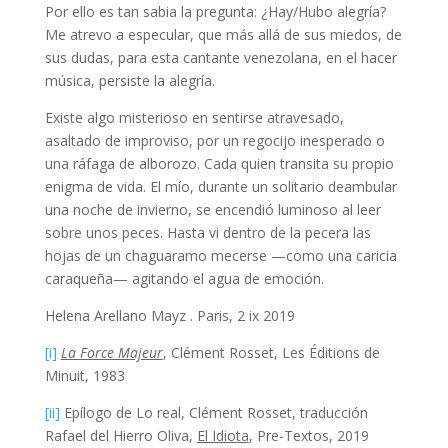
Por ello es tan sabia la pregunta: ¿Hay/Hubo alegría?
Me atrevo a especular, que más allá de sus miedos, de
sus dudas, para esta cantante venezolana, en el hacer
música, persiste la alegría.
Existe algo misterioso en sentirse atravesado,
asaltado de improviso, por un regocijo inesperado o
una ráfaga de alborozo. Cada quien transita su propio
enigma de vida. El mío, durante un solitario deambular
una noche de invierno, se encendió luminoso al leer
sobre unos peces. Hasta vi dentro de la pecera las
hojas de un chaguaramo mecerse —como una caricia
caraqueña— agitando el agua de emoción.
Helena Arellano Mayz . Paris, 2 ix 2019
[i]
La Force Majeur
, Clément Rosset, Les Éditions de
Minuit, 1983
[ii]
Epílogo de Lo real, Clément Rosset, traducción
Rafael del Hierro Oliva,
El Idiota
, Pre-Textos, 2019