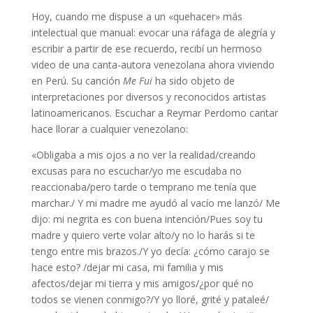
Hoy, cuando me dispuse a un «quehacer» más
intelectual que manual: evocar una ráfaga de alegría y
escribir a partir de ese recuerdo, recibí un hermoso
video de una canta-autora venezolana ahora viviendo
en Perú. Su canción
Me Fui
ha sido objeto de
interpretaciones por diversos y reconocidos artistas
latinoamericanos. Escuchar a Reymar Perdomo cantar
hace llorar a cualquier venezolano:
«Obligaba a mis ojos a no ver la realidad/creando
excusas para no escuchar/yo me escudaba no
reaccionaba/pero tarde o temprano me tenía que
marchar./ Y mi madre me ayudó al vacío me lanzó/ Me
dijo: mi negrita es con buena intención/Pues soy tu
madre y quiero verte volar alto/y no lo harás si te
tengo entre mis brazos./Y yo decía: ¿cómo carajo se
hace esto? /dejar mi casa, mi familia y mis
afectos/dejar mi tierra y mis amigos/¿por qué no
todos se vienen conmigo?/Y yo lloré, grité y pataleé/