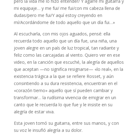
pero la vida me lo hizo entender/ Y agarré mi guitarra y
mi equipaje… y me fui/ me fui/con mi cabeza llena de
dudas/pero me fui/Y aquí estoy creyendo en
mí/Acordándome de todo aquello que un día fui…»
Al escucharla, con mis ojos aguados, pensé: ella
recuerda todo aquello que un día fue, una niña, una
joven alegre en un país de luz tropical, tan radiante y
feliz como las carcajadas al viento. Quiero ver en ese
video, en la canción que escuché, la alegría de aquellos
que aceptan —no significa resignarse— «lo real», en la
existencia trágica a la que se refiere Rosset, y aún
consintiendo a su dura resistencia, encuentran en el
«corazón tierno» aquello que sí pueden cambiar y
transformar… la rudísima vivencia de emigrar en un
canto que le recuerda lo que fue y le insiste en su
alegría de estar viva.
Esta joven tomó su guitarra, entre sus manos, y con
su voz le insufló alegría a su dolor.