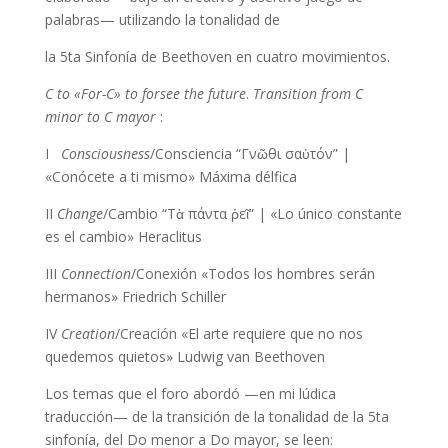
palabras— utilizando la tonalidad de
la 5ta Sinfonía de Beethoven en cuatro movimientos.
C to «For-C» to forsee the future
.
Transition from C
minor to C mayor
:
I
Consciousness
/Consciencia “Γνῶθι σαὐτόν” |
«Conócete a ti mismo» Máxima délfica
II
Change
/Cambio “Τὰ πάντα ῥεῖ” | «Lo único constante
es el cambio» Heraclitus
III
Connection
/Conexión «Todos los hombres serán
hermanos» Friedrich Schiller
IV
Creation
/Creación «El arte requiere que no nos
quedemos quietos» Ludwig van Beethoven
Los temas que el foro abordó —en mi lúdica
traducción— de la transición de la tonalidad de la 5ta
sinfonía, del Do menor a Do mayor, se leen: