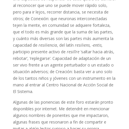
al reconocer que uno se puede mover rápido solo,
pero para ir lejos, recorrer distancia, se necesita de
otros; de Conexión: que neuronas interconectadas
tejen la mente, en comunidad se adquiere fortaleza,
que el todo es más grande que la suma de las partes,
y cuánto más diversas son las partes más aumenta la
capacidad de
resiliencia
, del latín
resiliens, -entis,
participio presente activo de
resil
ī
re
‘saltar hacia atrás,
rebotar’, ‘replegarse’. Capacidad de adaptación de un
ser vivo frente a un agente perturbador o un estado o
situación adversos; de Creación: basta ver a uno solo
de los tantos niños y jóvenes con un instrumento en la
mano al entrar al Centro Nacional de Acción Social de
El Sistema.
Algunas de las ponencias de este foro estarán pronto
disponibles por internet. Me detendré en mencionar
algunos nombres de ponentes que me impactaron,
algunas frases que resonaron a fin de compartir e
invitar a algún lector curioso a hacer su propia