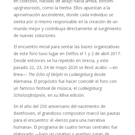
en colectivo, nacidas de abajo hacia arriba,
bottom-
up/grassroots
, como la hierba. Ellos apuestan a la
aproximación ascendente, donde cada individuo se
sienta por sí mismo responsable en la creación de un
mundo mejor y contribuya directamente al surgimiento
de nuevas soluciones.
El encuentro inicial para sentar las bases organizativas
de este foro tuvo lugar en Delfos el 1 y 2 de abril 2017.
Desde entonces se ha repetido en Grecia, y este
pasado 22, 23, 24 de mayo 2020 se llevó acabo —en
línea—
The Echo of Delphi in Ludwigsburg
desde
Alemania. El propósito fue hacer coincidir el foro con
un famoso festival de música, el
Ludwigsburg
Scholossfestpiele
, en su 88va edición.
En el año del 250 aniversario del nacimiento de
Beethoven, el grandioso compositor marcó las pautas
para el encuentro: el «lienzo para una narrativa
humana». El programa de cuatro temas centrales fue
elaborado —bajo un creativo y asertivo juego de